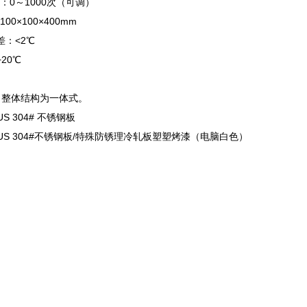
：0～1000次（可调）
00×100×400mm
差：<2℃
20℃
：整体结构为一体式。
US 304# 不锈钢板
SUS 304#不锈钢板/特殊防锈理冷轧板塑塑烤漆（电脑白色）