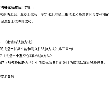
温冻融试验箱
适用范围：
高的水泥、混凝土试验，测定水泥混凝土抵抗水和负温共同反复作用的
水泥混凝土抗冻性试验。
：
-2003 《砌墙砖试验方法》
5《普通混凝土长期性能和耐久性试验方法》第三章*节
1-1997《混凝土小型空心砌块试验方法》
73-1997《加气砼试验方法》中所提试验条件而设计的慢冻法冻融试验设备。
及技术参数：
L
0L
TH-225L