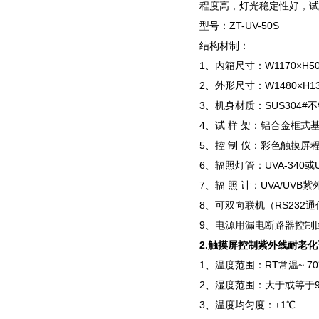
程度高，灯光稳定性好，试
型号：ZT-UV-50S
结构材制：
1、内箱尺寸：W1170×H5
2、外形尺寸：W1480×H1
3、机身材质：SUS304#不
4、试 样 架：铝合金框式
5、控 制 仪：彩色触摸屏
6、辐照灯管：UVA-340或
7、辐 照 计：UVA/UV
8、可双向联机（RS232
9、电源用漏电断路器控制
2.
触摸屏控制紫外线耐老化
1、温度范围：RT常温~ 7
2、湿度范围：大于或等于9
3、温度均匀度：±1℃