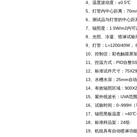
4、温度波动度：±0.5℃
5、灯管内中心距离：70m
6、测试品与灯管的中心距离
7、辐照度：1.5W/m2内可
8、光照、冷凝、喷淋试验
9、灯管：L=1200/40W，
10、控制仪：彩色触摸屏加拿
11、控温方式：PID自整S
12、标准试件尺寸：75X
13、水槽水深：25mm自
14、有效辐照区域：900X2
15、紫外线波长：UVA范围为3
16、试验时间：0~999H
17、辐照黑板温度：+40℃~
18、标准样品架：24组·
19、机组具有自动喷淋功