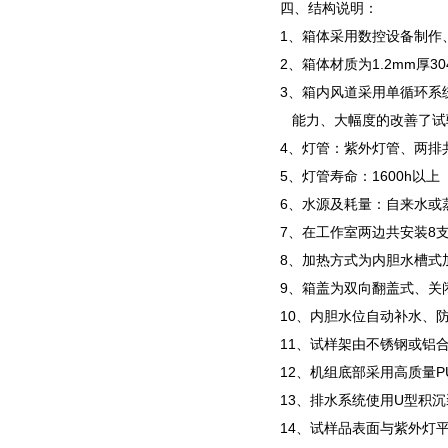
四、结构说明：
1、箱体采用数控设备制作
2、箱体材质为1.2mm厚3
3、箱内风道采用单循环系
能
力、大幅度的改善了试
4、灯管：紫外灯管、两排共
5、灯管寿命：1600h以上
6、水源及耗量：自来水或
7、在工作室两边共安装8支
8、加热方式为内胆水槽式
9、箱盖为双向翻盖式、关
10、内胆水位自动补水、
11、试样架由不锈钢或铝
12、机组底部采用高质量P
13、排水系统使用U型积
14、试样品表面与紫外灯