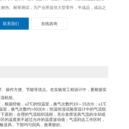
之耐热、耐寒测试，为产业界提供大型零件，半成品，成品之
型温湿度测试环境空间，恒温恒湿试验室适合于测试产品量
联系我们
在线咨询
、体积大之试验设备。
、操作方便、节能等优点。在实验室工程设计中，要根据实
恒湿机组。
经验，±2℃的恒温室，换气次数约10～15次/h；±1℃
℃的恒温室，换气次数约>30次/h；恒温恒湿试验室设计中的气流组
一下原则：合理的气流组织流程，充分发挥送风气流的冷却或
作区的温度差不超过允许的温度波动值；气流到达工作区时，
部孔板送风，下部均匀回风，效果较好。