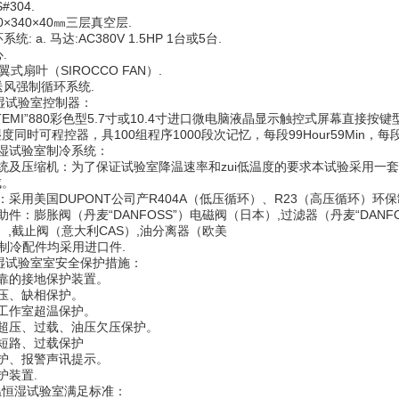
#304.
×340×40㎜三层真空层.
 a. 马达:AC380V 1.5HP 1台或5台.
.
翼式扇叶（SIROCCO FAN）.
风强制循环系统.
试验室控制器：
MI”880彩色型5.7寸或10.4寸进口微电脑液晶显示触控式屏幕直接按键
度同时可程控器，具100组程序1000段次记忆，每段99Hour59Min，
湿试验室制冷系统：
压缩机：为了保证试验室降温速率和zui低温度的要求本试验采用一套法
成。
用美国DUPONT公司产R404A（低压循环）、R23（高压循环）环
膨胀阀（丹麦“DANFOSS”）电磁阀（日本）,过滤器（丹麦“DANFOS
S”）,截止阀（意大利CAS）,油分离器（欧美
制冷配件均采用进口件.
试验室室安全保护措施：
的接地保护装置。
、缺相保护。
作室超温保护。
压、过载、油压欠压保护。
路、过载保护
、报警声讯提示。
装置.
湿试验室满足标准：