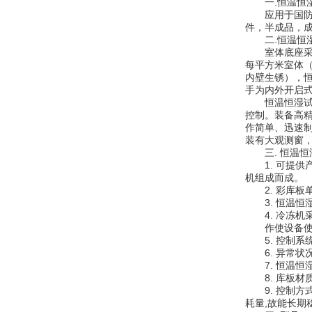
一.恒温恒湿
应用于国防工
件，半成品，
二.恒温恒湿
室体底座采用
每平方米室体
内壁生锈），
手为内外开启
恒温恒湿试验
控制。装备高
作简单、迅速
装有大观测窗
三. 恒温恒
1. 可提供
机组成而成。
2. 彩库板
3. 恒温恒
4. 冷冻机
作使设备使
5. 控制系统
6. 异常状
7. 恒温恒
8. 库板材
9. 控制方式
耗量,故能长期