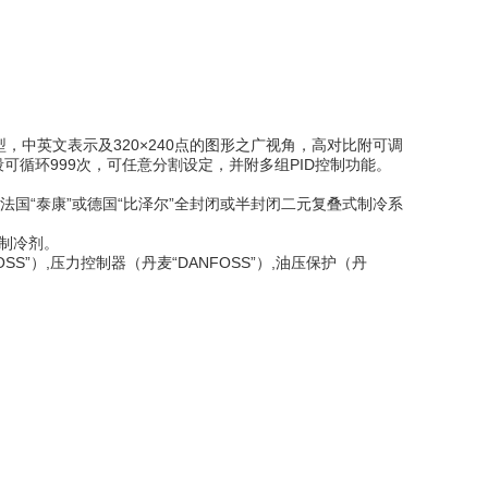
型，中英文表示及320×240点的图形之广视角，高对比附可调
每段可循环999次，可任意分割设定，并附多组PID控制功能。
国“泰康”或德国“比泽尔”全封闭或半封闭二元复叠式制冷系
保制冷剂。
S”）,压力控制器（丹麦“DANFOSS”）,油压保护（丹