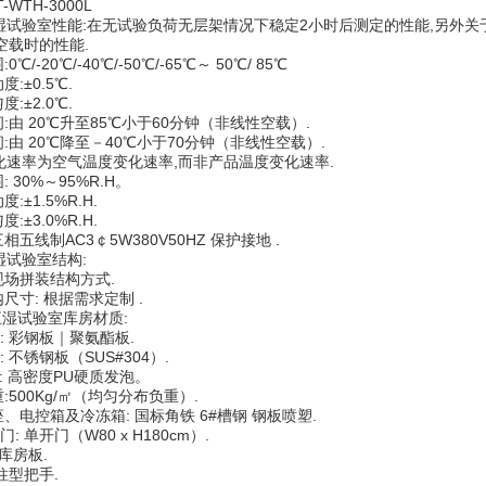
WTH-3000L
试验室性能:在无试验负荷无层架情况下稳定2小时后测定的性能,另外关
空载时的性能.
/-20℃/-40℃/-50℃/-65℃～ 50℃/ 85℃
:±0.5℃.
:±2.0℃.
由 20℃升至85℃小于60分钟（非线性空载）.
由 20℃降至－40℃小于70分钟（非线性空载）.
速率为空气温度变化速率,而非产品温度变化速率.
 30%～95%R.H。
±1.5%R.H.
±3.0%R.H.
五线制AC3￠5W380V50HZ 保护接地 .
试验室结构:
场拼装结构方式.
寸: 根据需求定制 .
试验室库房材质:
 彩钢板｜聚氨酯板.
不锈钢板（SUS#304）.
 高密度PU硬质发泡。
500Kg/㎡（均匀分布负重）.
、电控箱及冷冻箱: 国标角铁 6#槽钢 钢板喷塑.
 单开门（W80 x H180cm）.
库房板.
柱型把手.