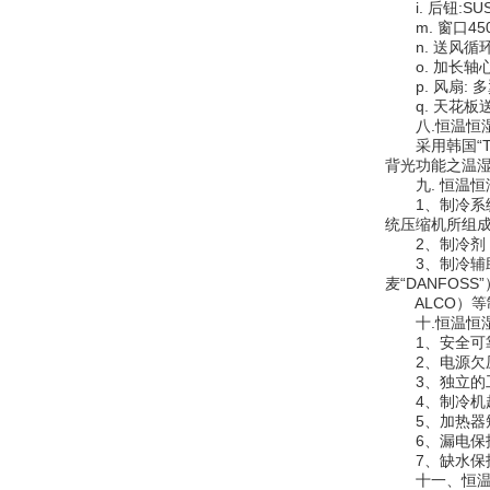
i. 后钮:SUS
m. 窗口450
n. 送风循环系统:
o. 加长轴心
p. 风扇: 多
q. 天花板送
八.恒温恒湿
采用韩国“TE
背光功能之温湿
九. 恒温恒
1、制冷系统及
统压缩机所组
2、制冷剂：采
3、制冷辅助件：
麦“DANFOS
ALCO）等
十.恒温恒湿
1、安全可靠
2、电源欠压
3、独立的工
4、制冷机超
5、加热器短
6、漏电保护
7、缺水保护
十一、恒温恒