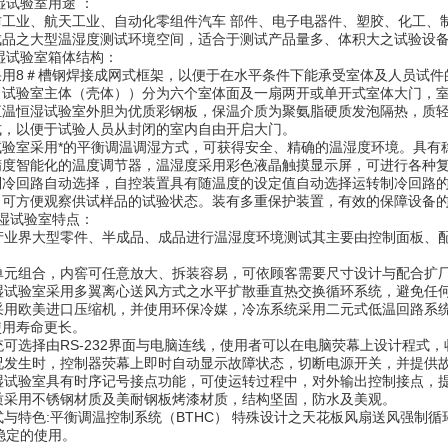
试验室用途 ：
业、航天工业、自动化零组件汽车 部件、电子电器件、塑胶、化工、制
成品之大型温湿度测试环境空间，适合于测试产品量多、体积大之试验设
试验室箱体结构：
8＃槽钢焊接成网式框架，以便于在水平条件下能承受室体及人员试件的重
（试验室主体（壳体））分为六个室体面及一扇两开或单开式室体大门，
恒温恒湿试验室外胆为优质彩钢板，保温介质为聚氨脂硬质发泡隔热，质
式，以便于试验人员从封闭的室内自由开启大门。
室采用*的平衡调温调湿方式，可获得安全、精确的温湿度环境。具有稳
精度智能化的温度调节器，温湿度采用彩色液晶触摸显示屏，可进行各种
制冷回路自动选择，自控装置具有随温度的设定值自动选择运转制冷回路的
，可方便观察供试样品的试验状态。装有多重保护装置，有效的保障设备
湿试验室特点：
产业界大型零件、半成品、成品进行温湿度环境测试其主要由控制面板、
单元组合，内窖可任意放大、拆装容易，可依顾客需要尺寸设计与配合扩
湿试验室采用多翼离心送风方式之水平扩散垂直热交换循环系统，避免任
采用欧美进口压缩机，并使用环保冷媒，冷冻系统采用二元式低温回路系
用寿命更长。
可选择由RS-232界面与电脑连线，使用者可以在电脑荧幕上设计程式
况发生时，控制器荧幕上即时自动显示故障状态，切断电源开关，并提供
湿试验室具有时序记号接点功能，可使运转过程中，对外输出控制接点，
质采用不锈钢材质及美耐钢板烤漆材质，结构坚固，防水及美观。
与特色:平衡调温控制系统（BTHC） 特殊设计之天花板风扇送风强制循环系
稳定的使用。