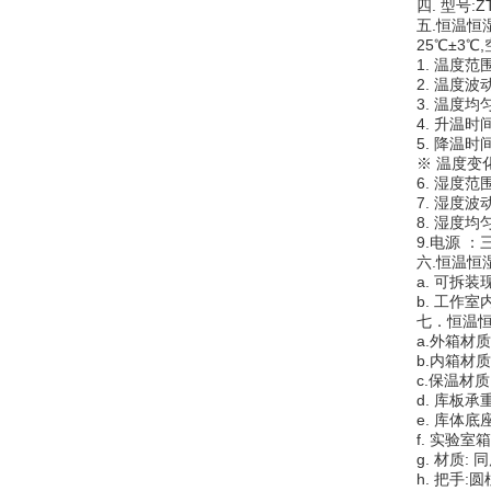
四. 型号:ZT-
五.恒温恒湿
25℃±3℃,
1. 温度范围:0℃
2. 温度波动度
3. 温度均匀度
4. 升温时间:
5. 降温时间:
※ 温度变化
6. 湿度范围:
7. 湿度波动度:
8. 湿度均匀度:
9.电源 ：三相
六.恒温恒湿
a. 可拆装现
b. 工作室内尺
七．恒温恒湿
a.外箱材质:
b.内箱材质: 
c.保温材质:
d. 库板承重:
e. 库体底座
f. 实验室箱门:
g. 材质: 同
h. 把手:圆