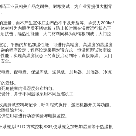
药工业及相关产品之耐热、耐寒测试，为产业界提供大型零
备。
量，而不产生室体底面凹凸不平及开裂等。承受力200kg/
室体材料为内胆优质不锈钢板（防止长时间在湿度运行状态下
轻耐抗击，隔热性能佳，大门材料同样为彩钢板制成，大门拉
定、平衡的加热加湿性能，可进行高精度、高温度的温湿度
复杂的程序设定，程序设定采用对话方式，恒温恒湿试验室操
性能，实现高温度状态下的直接启动制冷，直接降温。 大门
的安全。
配电盘、配电盘、保温库板、送风板、加热器、加湿器、冷冻
厂的迁移。
何死角使室内温湿度分布均匀。
统设计，并于不同温域采用不同压缩机工
，收集测试资料与记录，呼叫程式执行，遥控机器开关等功能。
故障排除方法。
提供使用者进行动态试验与电脑监控。
统,以P.I.D.方式控制SSR,使系统之加热加湿量等于热湿损