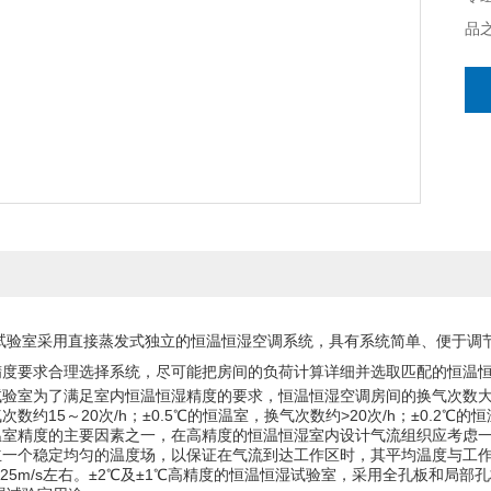
品
大
多
室采用直接蒸发式独立的恒温恒湿空调系统，具有系统简单、便于调节
精度要求合理选择系统，尽可能把房间的负荷计算详细并选取匹配的恒温
为了满足室内恒温恒湿精度的要求，恒温恒湿空调房间的换气次数大，根据
数约15～20次/h；±0.5℃的恒温室，换气次数约>20次/h；±0.2
温室精度的主要因素之一，在高精度的恒温恒湿室内设计气流组织应考虑
立一个稳定均匀的温度场，以保证在气流到达工作区时，其平均温度与工
.25m/s左右。±2℃及±1℃高精度的恒温恒湿试验室，采用全孔板和局