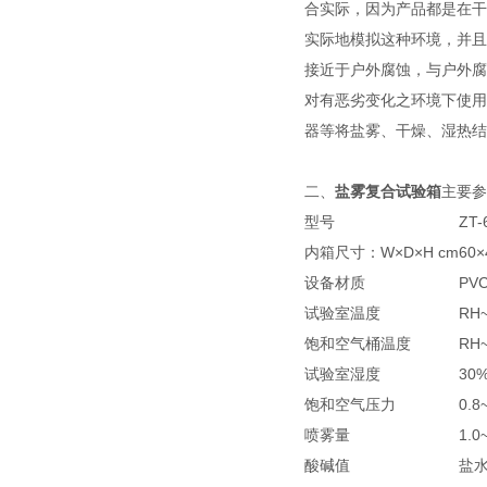
合实际，因为产品都是在干
实际地模拟这种环境，并且
接近于户外腐蚀，与户外腐
对有恶劣变化之环境下使用
器等将盐雾、干燥、湿热结
二、
盐雾复合试验箱
主要参
型号
ZT-
内箱尺寸：W×D×H cm
60×
设备材质
PV
试验室温度
RH
饱和空气桶温度
RH
试验室湿度
30
饱和空气压力
0.8
喷雾量
1.0
酸碱值
盐水