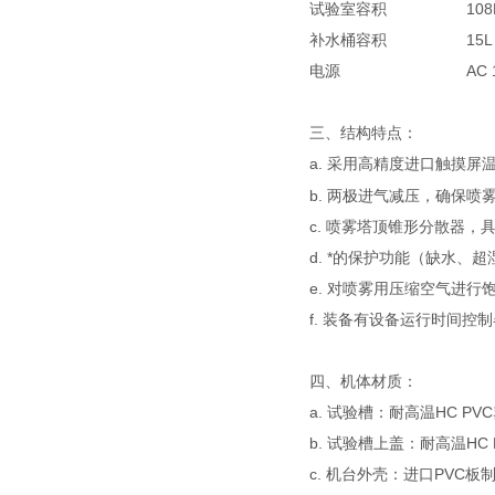
试验室容积
108
补水桶容积
15L
电源
AC 
三、结构特点：
a. 采用高精度进口触摸
b. 两极进气减压，确保喷
c. 喷雾塔顶锥形分散器
d. *的保护功能（缺水
e. 对喷雾用压缩空气进
f. 装备有设备运行时间
四、机体材质：
a. 试验槽：耐高温HC PV
b. 试验槽上盖：耐高温HC 
c. 机台外壳：进口PVC