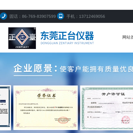
固话：86-769-83907599
手机：13712469056
网站