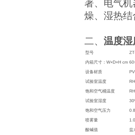
著、电气机
燥、湿热结
二、
温度湿
型号
ZT
内箱尺寸：W×D×H cm
60
设备材质
P
试验室温度
R
饱和空气桶温度
R
试验室湿度
30
饱和空气压力
0.
喷雾量
1.
酸碱值
盐