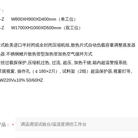
寸：
0-G-Z W800XH900XD400mm（单工位）
0-G-Z W1700XH1000XD500mm（双工位）
式欧美进口半封闭或全封闭压缩机组,散热片式自动负载容量
调整蒸发器
器:不锈纲鳍片散热管型加热管加热空气循环方式
过载探保护,压缩机过热, 过流, 超压, 加热干烧,箱内超温警报系统.
观视窗, 操作孔（￠180×2只）, 试料架（2组）超温保护器,
视窗灯等。
220V±10% 50/60HZ
产品：