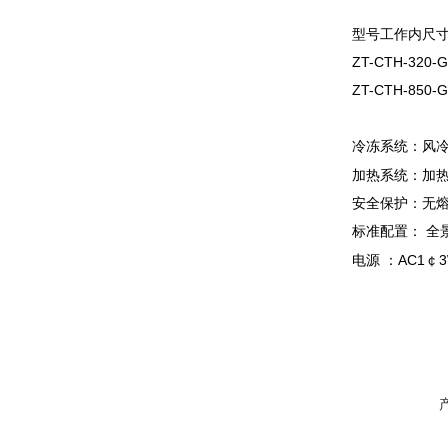
型号
工作内尺
ZT-CTH-32
ZT-CTH-85
冷冻系统：风冷
加热系统：加热
安全保护：无熔丝
标准配置： 全景
电源 ：AC1￠3W