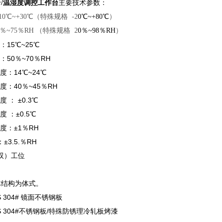
主要
技术参数：
/温湿度调控工作台
10
℃
~+30℃（特殊规格 -2
0
℃
~+80℃
）
％~75％RH （特殊规格 2
0％~98％RH
）
：15℃
~25℃
：50％~70
％RH
温度：
14℃~24℃
度：4
0％~45
％RH
 ： ±0.3℃
 ：±0.5℃
度：±1％RH
±3.5.％RH
（双）工位
体结构为体式。
 304# 镜面不锈钢板
 304#不锈钢板/特殊防锈理冷轧板烤漆