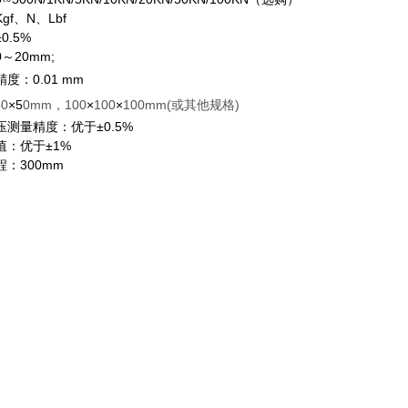
gf、N、Lbf
0.5%
～20mm;
精度：0.01 mm
0
×5
0mm，100
×
100
×
100mm(或其他规格)
压测量精度：优于±0.5%
值：优于±1%
程：300mm