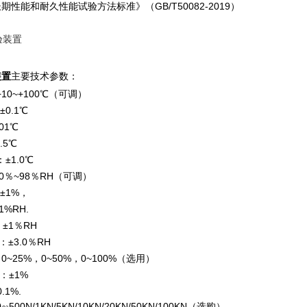
性能和耐久性能试验方法标准》（GB/T50082-2019）
装置
主要技术参数：
+10~+100℃（可调）
0.1℃
01℃
0.5℃
：±1.0℃
20％~98％RH（可调）
±1%，
1%RH.
：±1％RH
：±3.0％RH
度：0~25%，0~50%，0~100%（选用）
率：±1%
.1%.
500N/1KN/5KN/10KN/20KN/50KN/100KN（选购）