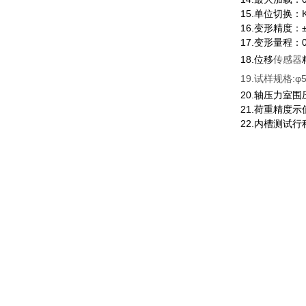
15.单位切换：K
16.变形精度：±
17.变形量程：0
18.位移
传感器
19.试样规格:φ5
20.轴压力室围
21.荷重精度示
22.内槽测试行