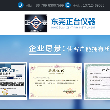
固话：86-769-83907599
手机：13712469056