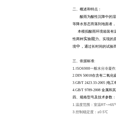
二、概述和特点：
酸雨为酸性沉降中的湿
等降水形态而
落到地面者，
本模拟酸雨环境箱装有温
实
能
性两种
验
力。实现的
中，
境
通过长时间的试验
三、依据标准:
1.ISO6988一般水分冷
2.DIN 50018在含有
3.GB/T 2423.33-20
4.GB/T 9789-200
四、规格型号及技术参数：
1.温度范围：室温RT~+65℃
3.控制稳定度：±0.5℃