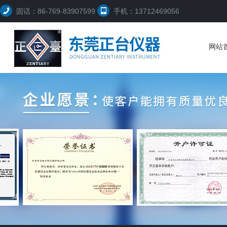
固话：86-769-83907599
手机：13712469056
网站