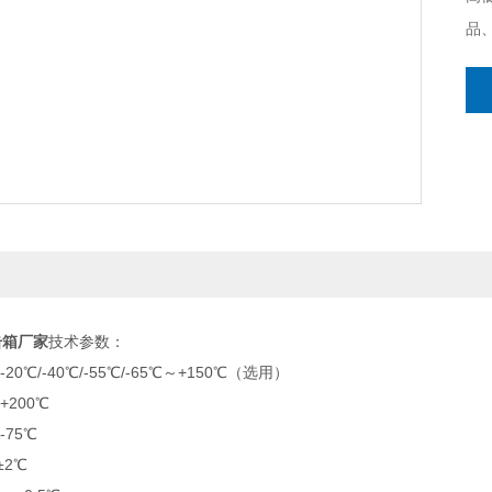
品
耐
击箱厂家
技术参数：
20℃/-40℃/-55℃/-65℃～+150℃（选用）
+200℃
-75℃
±2℃