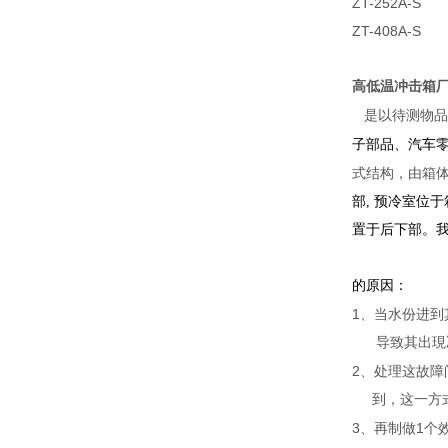
ZT-252A-S
ZT-408A-S
高低温冲击箱
是以待测物品
子部品、汽车
式结构，由箱
部, 预冷室位
置于后下部。
的原因：
1、当水份进
导
致其出現
2、处理这故障
到，
这一方
3、再制做1个