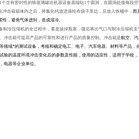
1个含有密封性的铁玻璃罐在机器设备底端钻1个圆洞，在圆洞处接每段空
在冲击箱箱体内之后，将氯化钙放进涤纶布袋子里边，后放入铁桶中，
而
紧性，避免气体进到，造成湿冷。
设备制冷压缩机的全过程中，要是拔掉瓶塞，随后将出气口与制冷压缩机支
。
冲击箱可提高产品的可靠性和进行产品的质量控制。冲击箱是
航空、汽
等领域*的测试设备，考核和确定电工、电子、汽车电器、材
料等产品，
试
验的温度环境冲击变化后的参数及性能，使用的适应性，适用
于学校，
，电器
等企业单位。