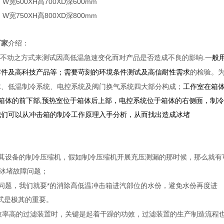
 W宽600XH高700XD深600mm
 W宽750XH高800XD深800mm
厂家
介绍：
不动之方式来测试因高低温急速变化而对产品是否造成不良的
影响.一
般
零件及高科技产品等；需要苛刻的环境条件测试及高信耐性需求
的检验。
体、低温制冷系统、电控系统及阀门换气系统四大
部分构成；
工
作室在箱
于箱体的前下部,预热室位于箱体后上部，电控系统
位于箱体的右
侧面，制冷
我们可以从冲击箱的制冷工作原理入手分
析，从而找出
造成冰堵
到其设备的制冷压缩机，假如制冷压缩机开展充压测漏的那时候，那么就有
冰堵故障问题；
问题，我们就要*的消除高低温冲击箱进汽部位的水份，避免水份再度进
式是极其的重要。
效率高的过滤装置时，关键是起着干躁的功效，过滤装置的生产制造流程