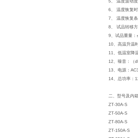
5、 温度波动度
6、 温度恢复时
7、 温度恢复条件
8、 试品转移
9、试品重量：≤
10、高温升温时间
11、低温室降温时
12、噪音：（d
13、电源：AC3
14、总功率：12
二、
型号及内
ZT-30A-S 
ZT-50A-S 
ZT-80A-S 
ZT-150A-S