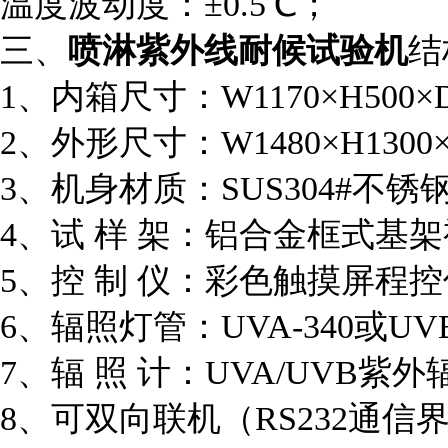
温度波动度：±0.5℃；
三、
喷淋紫外线耐候试验机
结
1、内箱尺寸：W1170×H500
2、外形尺寸：W1480×H130
3、机身材质：SUS304#不锈钢
4、试 样 架：铝合金框式基
5、控 制 仪：彩色触摸屏程控
6、辐照灯管：UVA-340或UV
7、辐 照 计：UVA/UVB紫
8、可双向联机（RS232通信