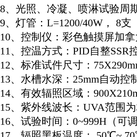
8、光照、冷凝、喷淋试验周
9、灯管：L=1200/40W， 8
10、控制仪：彩色触摸屏加拿大
11、控温方式：PID自整SSR
12、标准试件尺寸：75X29
13、水槽水深：25mm自动控
14、有效辐照区域：900X210
15、紫外线波长：UVA范围为315
16、试验时间：0~999H（可
17、辐照黑板温度： 50℃~ 70