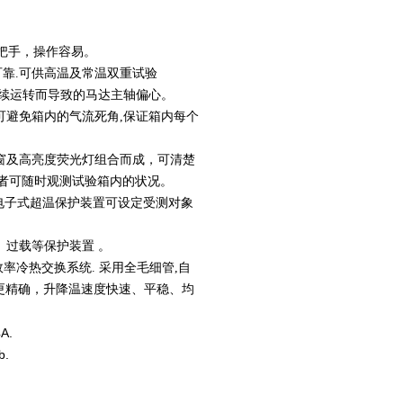
把
手，操作容易。
可
靠.可供高温及常温
双重试验
续运转
而导致的马达
主轴偏心。
可避免箱
内的气流死
角,保证箱内每个
窗及高亮
度荧光灯组
合而成，可清楚
者可随时观测试验箱内的状况。
电子式超温保护装置
可设定受测对象
、过载等保护装置 。
效率冷热交换系
统. 采用全毛细管,自
更精确，升降温速度快速、平稳、均
A.
.