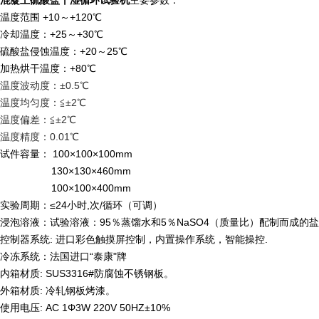
混
凝土硫酸盐干湿循环试验机
主要参数：
温度范围 +10～+120℃
冷却温度：+25～+30℃
硫酸盐侵蚀温度：+20～25℃
加热烘干温度：+80℃
温度波动度：±0.5℃
温度均匀度：≦±2℃
温度偏差：≦±2℃
温度精度：0.01℃
试件容量： 100×100×100mm
130×130×460mm
100×100×400mm
实验周期：≤24小时,次/循环（可调）
浸泡溶液：试验溶液：95％蒸馏水和5％NaSO4（质量比）配制而成的
控制器系统: 进口彩色触摸屏控制，内置操作系统，智能操控.
冷冻系统：法国进口“泰康"牌
内箱材质: SUS3316#防腐蚀不锈钢板。
外箱材质: 冷轧钢板烤漆。
使用电压: AC 1Φ3W 220V 50HZ±10%