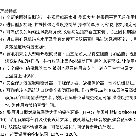
产品特点：
1）全新的圆弧造型设计, 外观质感高水准,美观大方,并采用平面无反作用
2）进口型多功能, 扩展性强之温度控制器,操作简单,学习容易, 控制稳定
3）可靠优良的均匀送风循环系统 长轴马达顶部垂直安装，防止因长期连
4）进口离心风机结合水平及垂直角度可调双层百叶强制送风循环设计，
角落温度均匀度更加*。
5）宽敞明亮之大型电热观察视窗：由三层超大型真空镀膜（加热膜）视
观察箱内试验样品，并有效防止因内外温差而引起的水雾形成, 让使用
6）安全保护. 确保机器本身,被测产品及使用者安全，独立于主控制器
之
之温度上限保护。
7）安全保护装置漏电断路器、干烧保护器、缺相保护器、制冷机组超
压
8）可靠的冷冻系统进口欧美全密闭压缩机. 具有世界zui的冷冻
器件及高
动负载容量调整系统技术，较以往膨胀伐系统更稳定可靠.温湿度控制
匀, 为使用者节约宝贵时间。
9）采用进口型对臭氧系数为零的绿色环保（HFC）美国杜邦制冷剂R404
10）采用优质零部件及优化设计方案，使机器运行噪音较低,燥音值≤65Db
11）纹路处理不锈钢表面，可使机器长时间保持崭新的外观 。
+10
～+120
；
12） 超宽温度的控制范围
℃
℃