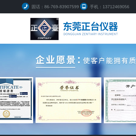
固话：86-769-83907599
手机：13712469056