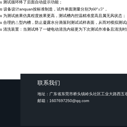
u
测试循环终了后面自动提示功能；
u
anquan
设备设计
按标准制造，试件单面测量分别为60°±5°，
u
为测试效果仿真程度效果更高，测试槽内控温精准度高且属无风状态；
u
合理的△型内槽，防止凝露水分滴落到测试试样表面，从而对模拟测试
u
清洗装置：当测试终了一键电动清洗内箱更为下次测试作准备且清洗时
联系我们
地址：广东省东莞市桥头镇岭头社区工业大路西五
邮箱：1607697250@qq.com