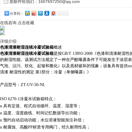
发邮件给我们：1607697250@qq.com
分享到：
在线咨询
点击收藏
详细介绍
色漆清漆耐湿连续冷凝试验箱
概述
色漆清漆耐湿连续冷凝试验箱
是按GB/T 13893-2008《色漆和清漆
的耐湿性能。该测试方法规定了一种在严酷曝露条件下可能发生于涂层表
气泡、沾污、软化、起皱和脆化）以及底材破坏的现象；
设备具有提供z
清漆 耐湿性的测定 第1部分：冷凝（单侧曝露）》
产品型号：ZT-UV-50-NL
ISO
6270-1
冷凝水试验箱特点：
具有定值、程式自动循环、温度、湿度等；
u
u
温度、湿度曲线、时间记忆数据导出功能；
u
预约自动启动功能，水位溶液智能加注补偿；
u
耐腐蚀、高酸PP材质专用阀门，经久耐用性高；